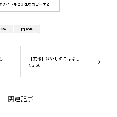
のタイトルとURLをコピーする
Line
note
し
【広報】はやしのこばなし
No.66
関連記事