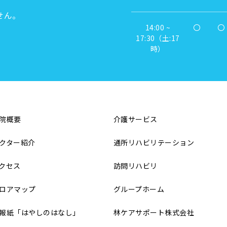
せん。
14:00 ~
〇
〇
17:30（土:17
時）
院概要
介護サービス
クター紹介
通所リハビリテーション
クセス
訪問リハビリ
ロアマップ
グループホーム
報紙「はやしのはなし」
林ケアサポート株式会社