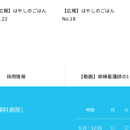
広報】はやしのごはん
【広報】はやしのごはん
.22
No.18
採用情報
【動画】病棟看護師の1
腸科病院）
時間
月
火
8:30 ~ 12:00
〇
〇