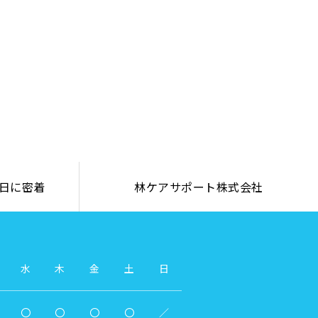
日に密着
林ケアサポート株式会社
水
木
金
土
日
〇
〇
〇
〇
／