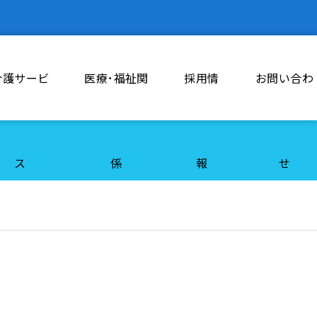
介護サービ
医療･福祉関
採用情
お問い合わ
ス
係
報
せ
勤務体制について
現任教育について