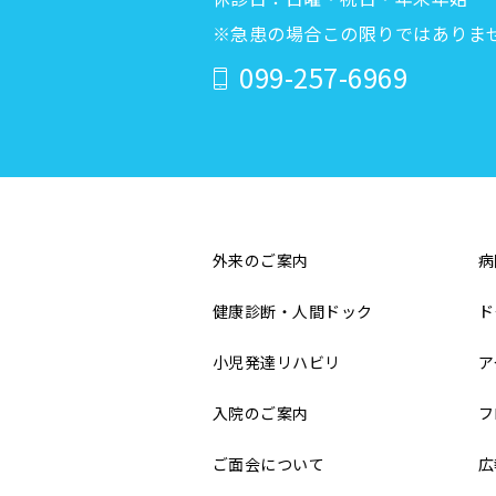
※急患の場合この限りではありま
099-257-6969
外来のご案内
病
健康診断・人間ドック
ド
小児発達リハビリ
ア
入院のご案内
フ
ご面会について
広