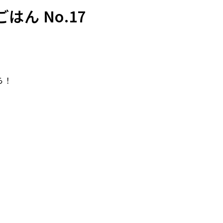
ん No.17
使用ガイドライ
ら！