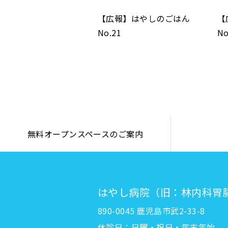
【広報】はやしのごはん
【
No.21
No
無料オープンスペースのご案内
はやし病院（旧：林内科胃
890-0045 鹿児島市武2-33-8
休診日：日曜・祝日・年末年始