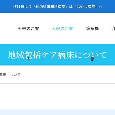
4月1日より「林内科胃腸科病院」は「はやし病院」へ
外来のご案
入院のご案
病院概
地域包括ケア病床について
内
内
要
病床について