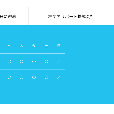
日に密着
林ケアサポート株式会社
水
木
金
土
日
〇
〇
〇
〇
／
〇
〇
〇
〇
／