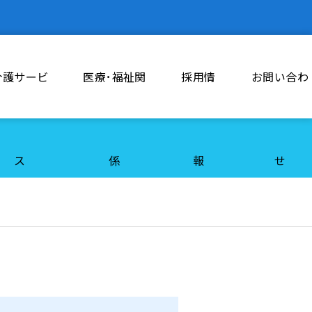
介護サービ
医療･福祉関
採用情
お問い合わ
ス
係
報
せ
勤務体制について
現任教育について