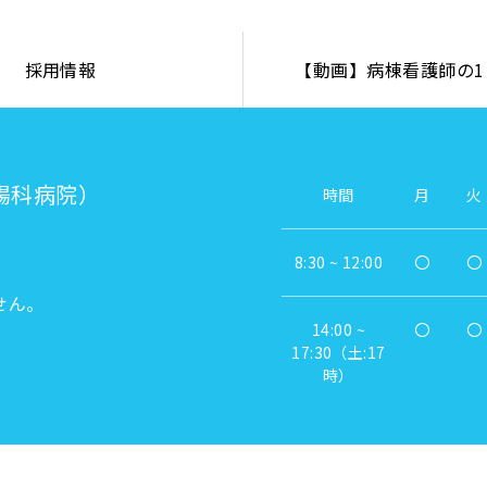
採用情報
【動画】病棟看護師の1
腸科病院）
時間
月
火
8:30 ~ 12:00
〇
〇
せん。
14:00 ~
〇
〇
17:30（土:17
時）