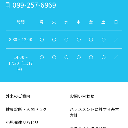
099-257-6969
時間
月
火
水
木
金
土
日
8:30 ~ 12:00
〇
〇
〇
〇
〇
〇
／
14:00 ~
〇
〇
〇
〇
〇
〇
／
17:30（土:17
時）
外来のご案内
お問い合わせ
健康診断・人間ドック
ハラスメントに対する基本
方針
小児発達リハビリ