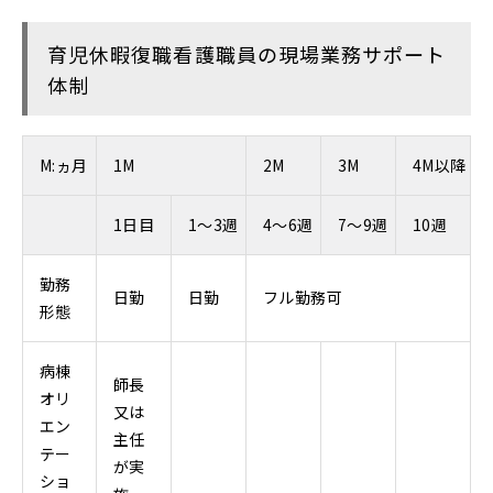
育児休暇復職看護職員の現場業務サポート
体制
M:ヵ月
1M
2M
3M
4M以降
1日目
1～3週
4～6週
7～9週
10週
勤務
日勤
日勤
フル勤務可
形態
病棟
師長
オリ
又は
エン
主任
テー
が実
ショ