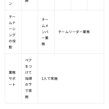
施
ン
チー
チー
ムナ
ムメ
ーシ
ンバ
チームリーダー業務
ング
ー業
の役
務
割
ペア
をつ
業務
けて
サポ
指導
1人で実施
ート
の下
で実
施