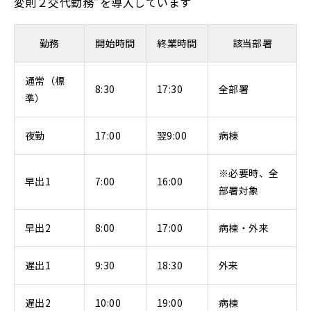
変則２交代勤務”を導入しています
勤務
開始時間
終業時間
該当部署
通常（標
8:30
17:30
全部署
準）
夜勤
17:00
翌9:00
病棟
※必要時、全
早出1
7:00
16:00
部署対象
早出2
8:00
17:00
病棟・外来
遅出1
9:30
18:30
外来
遅出2
10:00
19:00
病棟