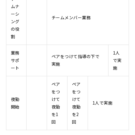
ムナ
ーシ
チームメンバー業務
ング
の役
割
業務
1人
ペアをつけて指導の下で
サポ
で実
実施
ート
施
ペア
ペア
をつ
をつ
夜勤
けて
けて
1人で実施
開始
夜勤
夜勤
を1
を2
回
回