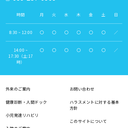
時間
月
火
水
木
金
土
日
8:30 ~ 12:00
〇
〇
〇
〇
〇
〇
／
14:00 ~
〇
〇
〇
〇
〇
〇
／
17:30（土:17
時）
外来のご案内
お問い合わせ
健康診断・人間ドック
ハラスメントに対する基本
方針
小児発達リハビリ
このサイトについて