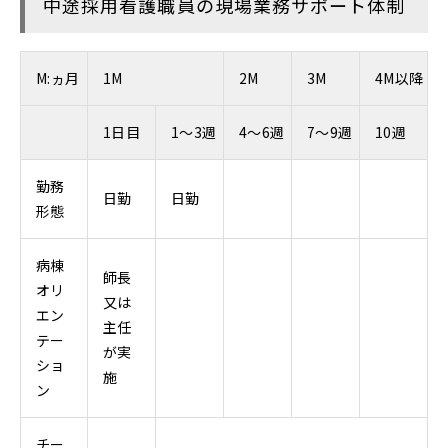
中途採用看護職員の現場業務サポート体制
M:ヵ月
1M
2M
3M
4M以降
1日目
1～3週
4～6週
7～9週
10週
勤務
日勤
日勤
形態
病棟
師長
オリ
又は
エン
主任
テー
が実
ショ
施
ン
チー