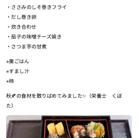
・ささみのしそ巻きフライ
・だし巻き卵
・炊き合わせ
・茄子の味噌チーズ焼き
・さつま芋の甘煮
⭐︎栗ごはん
⭐︎すまし汁
⭐︎柿
秋🍂の食材を散りばめてみました✨（栄養士 くぼ
た）