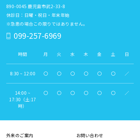
890-0045 鹿児島市武2-33-8
休診日：日曜・祝日・年末年始
※急患の場合この限りではありません。
099-257-6969
時間
月
火
水
木
金
土
日
8:30 ~ 12:00
〇
〇
〇
〇
〇
〇
／
14:00 ~
〇
〇
〇
〇
〇
〇
／
17:30（土:17
時）
外来のご案内
お問い合わせ