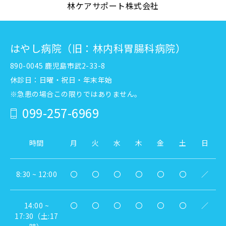
林ケアサポート株式会社
はやし病院（旧：林内科胃腸科病院）
890-0045 鹿児島市武2-33-8
休診日：日曜・祝日・年末年始
※急患の場合この限りではありません。
099-257-6969
時間
月
火
水
木
金
土
日
8:30 ~ 12:00
〇
〇
〇
〇
〇
〇
／
14:00 ~
〇
〇
〇
〇
〇
〇
／
17:30（土:17