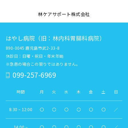
林ケアサポート株式会社
はやし病院（旧：林内科胃腸科病院）
890-0045 鹿児島市武2-33-8
休診日：日曜・祝日・年末年始
※急患の場合この限りではありません。
099-257-6969
時間
月
火
水
木
金
土
日
8:30 ~ 12:00
〇
〇
〇
〇
〇
〇
／
14:00 ~
〇
〇
〇
〇
〇
〇
／