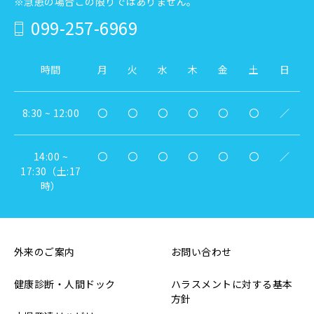
※急患の場合この限りではありません。
099-257-6969
時間
月
火
水
木
金
土
日
8:30 ~ 12:00
〇
〇
〇
〇
〇
〇
／
14:00 ~
〇
〇
〇
〇
〇
〇
／
17:30（土:17
時）
外来のご案内
お問い合わせ
健康診断・人間ドック
ハラスメントに対する基本
方針