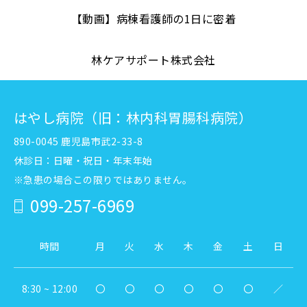
【動画】病棟看護師の1日に密着
林ケアサポート株式会社
はやし病院（旧：林内科胃腸科病院）
890-0045 鹿児島市武2-33-8
休診日：日曜・祝日・年末年始
※急患の場合この限りではありません。
099-257-6969
時間
月
火
水
木
金
土
日
8:30 ~ 12:00
〇
〇
〇
〇
〇
〇
／