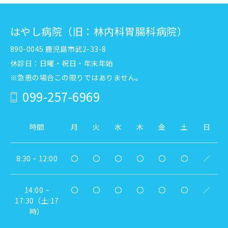
はやし病院（旧：林内科胃腸科病院）
890-0045 鹿児島市武2-33-8
休診日：日曜・祝日・年末年始
※急患の場合この限りではありません。
099-257-6969
時間
月
火
水
木
金
土
日
8:30 ~ 12:00
〇
〇
〇
〇
〇
〇
／
14:00 ~
〇
〇
〇
〇
〇
〇
／
17:30（土:17
時）