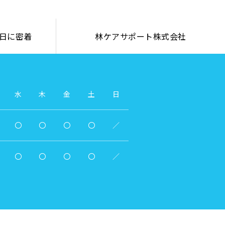
日に密着
林ケアサポート株式会社
水
木
金
土
日
〇
〇
〇
〇
／
〇
〇
〇
〇
／