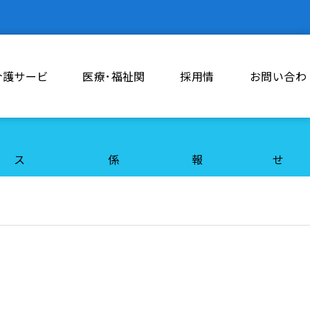
介護サービ
医療･福祉関
採用情
お問い合わ
ス
係
報
せ
勤務体制について
現任教育について