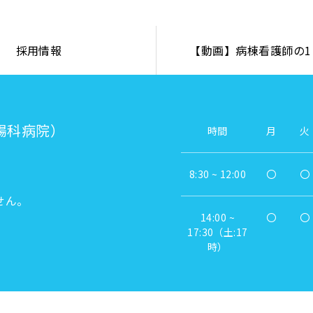
採用情報
【動画】病棟看護師の1
腸科病院）
時間
月
火
8:30 ~ 12:00
〇
〇
せん。
14:00 ~
〇
〇
17:30（土:17
時）