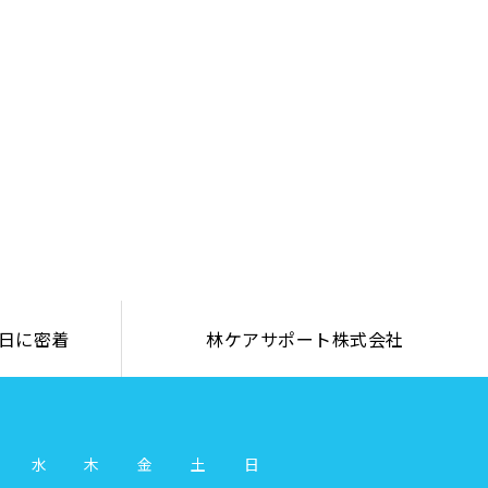
日に密着
林ケアサポート株式会社
水
木
金
土
日