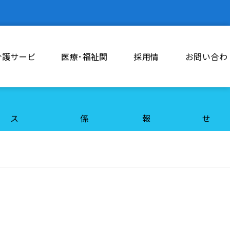
介護サービ
医療･福祉関
採用情
お問い合わ
ス
係
報
せ
勤務体制について
現任教育について