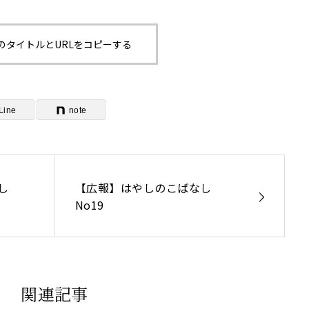
のタイトルとURLをコピーする
Line
note
し
【広報】はやしのこばなし
No19
関連記事