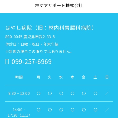
林ケアサポート株式会社
はやし病院（旧：林内科胃腸科病院）
890-0045 鹿児島市武2-33-8
休診日：日曜・祝日・年末年始
※急患の場合この限りではありません。
099-257-6969
時間
月
火
水
木
金
土
日
8:30 ~ 12:00
〇
〇
〇
〇
〇
〇
／
14:00 ~
〇
〇
〇
〇
〇
〇
／
17:30（土:17