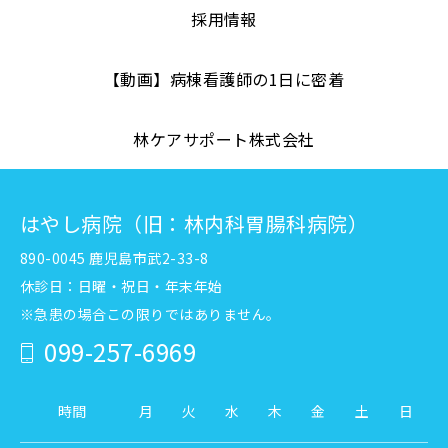
採用情報
【動画】病棟看護師の1日に密着
林ケアサポート株式会社
はやし病院（旧：林内科胃腸科病院）
890-0045 鹿児島市武2-33-8
休診日：日曜・祝日・年末年始
※急患の場合この限りではありません。
099-257-6969
時間
月
火
水
木
金
土
日