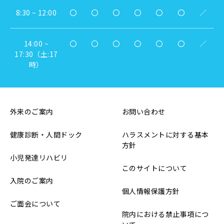
8:30 ~ 12:00
〇
〇
〇
〇
〇
〇
／
14:00 ~
〇
〇
〇
〇
〇
〇
／
17:30（土:17
時）
外来のご案内
お問い合わせ
健康診断・人間ドック
ハラスメントに対する基本
方針
小児発達リハビリ
このサイトについて
入院のご案内
個人情報保護方針
ご面会について
院内における禁止事項につ