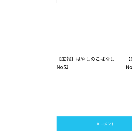
【広報】はやしのこばなし
【
No53
No
0 コメント