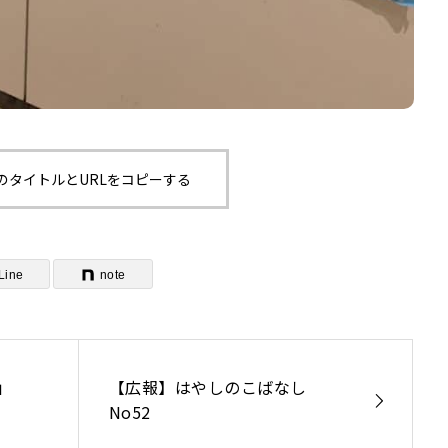
のタイトルとURLをコピーする
Line
note
」
【広報】はやしのこばなし
No52