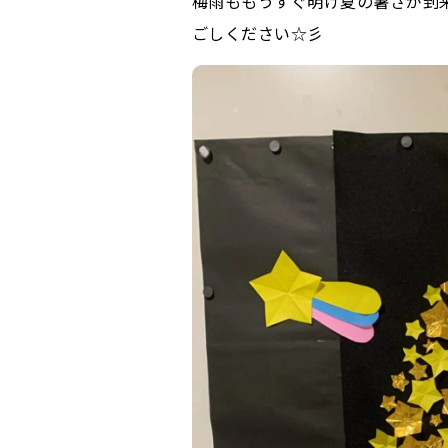
梅雨ももうすぐ明け夏の暑さが到
ごしください☆彡