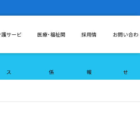
介護サービ
医療･福祉関
採用情
お問い合わ
ス
係
報
せ
勤務体制について
現任教育について