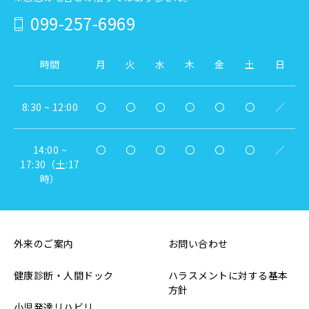
099-257-6969
時間
月
火
水
木
金
土
日
8:30 ~ 12:00
〇
〇
〇
〇
〇
〇
／
14:00 ~
〇
〇
〇
〇
〇
〇
／
17:30（土:17
時）
外来のご案内
お問い合わせ
健康診断・人間ドック
ハラスメントに対する基本
方針
小児発達リハビリ