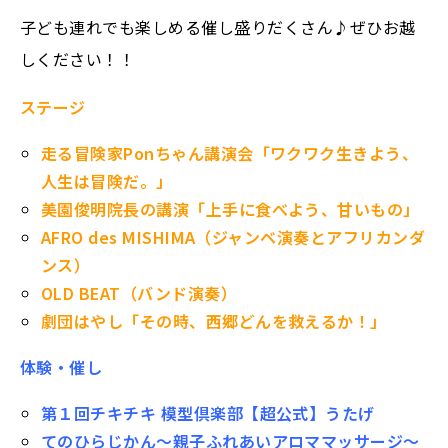
子ども連れでも楽しめる催し盛りだくさん♪ぜひお越
しください！！
ステージ
走る冒険家Ponちゃん講演会「ワクワク生きよう、
人生は冒険だ。」
美園俊明院長の講演「上手に食べよう、甘いもの」
AFRO des MISHIMA（ジャンベ演奏とアフリカンダ
ンス）
OLD BEAT（バンド演奏）
劇団はやし「その時、西郷どんを救えるか！」
体験・催し
第１回チキチキ 模型倶楽部【超公式】うたげ
てのひらじかん～親子ふれあいアロママッサージ～